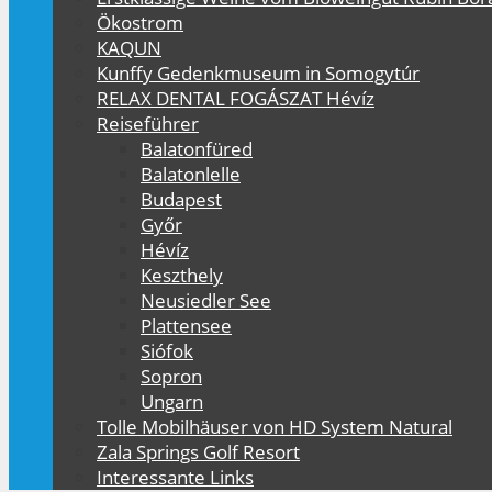
Ökostrom
KAQUN
Kunffy Gedenkmuseum in Somogytúr
RELAX DENTAL FOGÁSZAT Hévíz
Reiseführer
Balatonfüred
Balatonlelle
Budapest
Győr
Hévíz
Keszthely
Neusiedler See
Plattensee
Siófok
Sopron
Ungarn
Tolle Mobilhäuser von HD System Natural
Zala Springs Golf Resort
Interessante Links