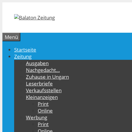
Zum
Inhalt
springen
Menü
Startseite
Zeitung
Ausgaben
Nachgedacht…
Zuhause in Ungarn
Leserbriefe
Verkaufsstellen
Kleinanzeigen
Print
Online
Werbung
Print
Online