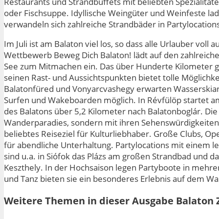
Restaurants und Strandbuffets mit beliebten Spezialität
oder Fischsuppe. Idyllische Weingüter und Weinfeste la
verwandeln sich zahlreiche Strandbäder in Partylocation
Im Juli ist am Balaton viel los, so dass alle Urlauber vol
Wettbewerb Beweg Dich Balaton! lädt auf den zahlreich
See zum Mitmachen ein. Das über Hunderte Kilometer 
seinen Rast- und Aussichtspunkten bietet tolle Möglichkei
Balatonfüred und Vonyarcvashegy erwarten Wasserskianla
Surfen und Wakeboarden möglich. In Révfülöp startet a
des Balatons über 5,2 Kilometer nach Balatonboglár. Die H
Wanderparadies, sondern mit ihren Sehenswürdigkeiten
beliebtes Reiseziel für Kulturliebhaber. Große Clubs, Op
für abendliche Unterhaltung. Partylocations mit einem l
sind u.a. in Siófok das Plázs am großen Strandbad und da
Keszthely. In der Hochsaison legen Partyboote in mehre
und Tanz bieten sie ein besonderes Erlebnis auf dem Wa
Weitere Themen in dieser Ausgabe Balaton 