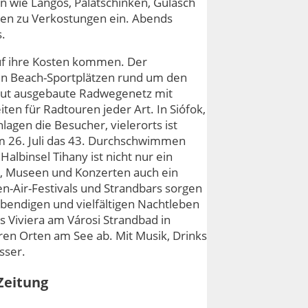
en wie Langos, Palatschinken, Gulasch
den zu Verkostungen ein. Abends
s.
l auf ihre Kosten kommen. Der
en Beach-Sportplätzen rund um den
gut ausgebaute Radwegenetz mit
ten für Radtouren jeder Art. In Siófok,
gen die Besucher, vielerorts ist
m 26. Juli das 43. Durchschwimmen
albinsel Tihany ist nicht nur ein
, Museen und Konzerten auch ein
en-Air-Festivals und Strandbars sorgen
ebendigen und vielfältigen Nachtleben
s Viviera am Városi Strandbad in
ren Orten am See ab. Mit Musik, Drinks
sser.
Zeitung