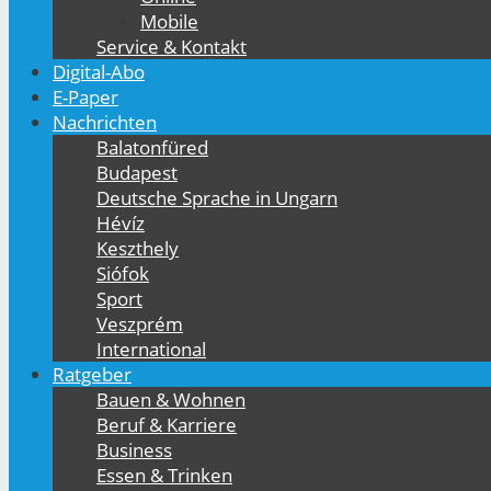
Mobile
Service & Kontakt
Digital-Abo
E-Paper
Nachrichten
Balatonfüred
Budapest
Deutsche Sprache in Ungarn
Hévíz
Keszthely
Siófok
Sport
Veszprém
International
Ratgeber
Bauen & Wohnen
Beruf & Karriere
Business
Essen & Trinken