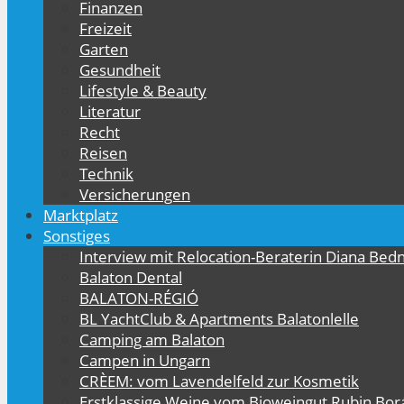
Finanzen
Freizeit
Garten
Gesundheit
Lifestyle & Beauty
Literatur
Recht
Reisen
Technik
Versicherungen
Marktplatz
Sonstiges
Interview mit Relocation-Beraterin Diana Bed
Balaton Dental
BALATON-RÉGIÓ
BL YachtClub & Apartments Balatonlelle
Camping am Balaton
Campen in Ungarn
CRÈEM: vom Lavendelfeld zur Kosmetik
Erstklassige Weine vom Bioweingut Rubin Bor