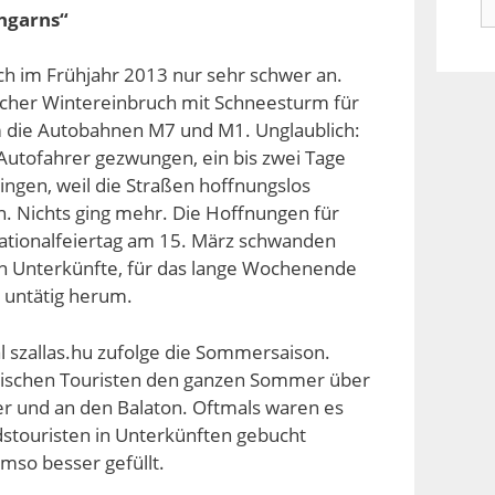
n
ngarns“
ch im Frühjahr 2013 nur sehr schwer an.
icher Wintereinbruch mit Schneesturm für
 die Autobahnen M7 und M1. Unglaublich:
utofahrer gezwungen, ein bis zwei Tage
ngen, weil die Straßen hoffnungslos
en. Nichts ging mehr. Die Hoffnungen für
ationalfeiertag am 15. März schwanden
ten Unterkünfte, für das lange Wochenende
d untätig herum.
 szallas.hu zufolge die Sommersaison.
ndischen Touristen den ganzen Sommer über
r und an den Balaton. Oftmals waren es
ndstouristen in Unterkünften gebucht
mso besser gefüllt.