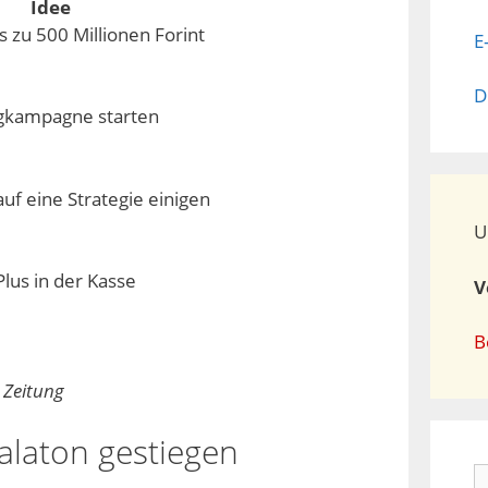
Idee
 zu 500 Millionen Forint
E
D
gkampagne starten
uf eine Strategie einigen
U
lus in der Kasse
V
B
 Zeitung
alaton gestiegen
S