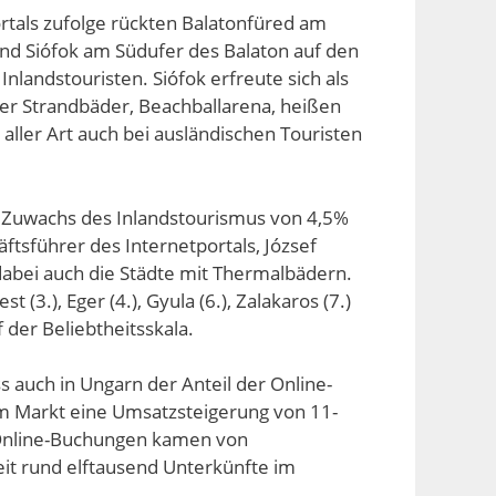
rtals zufolge rückten Balatonfüred am
und Siófok am Südufer des Balaton auf den
 Inlandstouristen. Siófok erfreute sich als
r Strandbäder, Beachballarena, heißen
ller Art auch bei ausländischen Touristen
n Zuwachs des Inlandstourismus von 4,5%
ftsführer des Internetportals, József
n dabei auch die Städte mit Thermalbädern.
 (3.), Eger (4.), Gyula (6.), Zalakaros (7.)
 der Beliebtheitsskala.
ss auch in Ungarn der Anteil der Online-
m Markt eine Umsatzsteigerung von 11-
 Online-Buchungen kamen von
eit rund elftausend Unterkünfte im