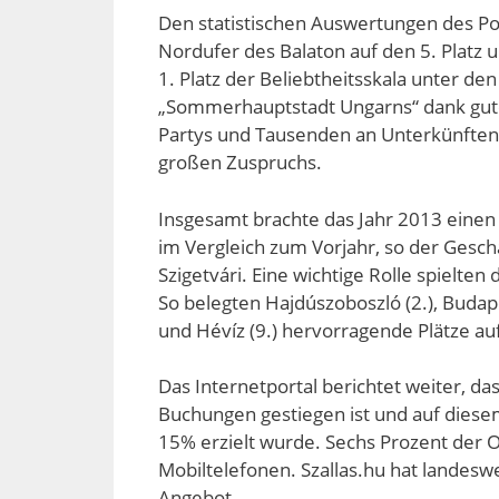
Den statistischen Auswertungen des Po
Nordufer des Balaton auf den 5. Platz 
1. Platz der Beliebtheitsskala unter den
„Sommerhauptstadt Ungarns“ dank gute
Partys und Tausenden an Unterkünften a
großen Zuspruchs.
Insgesamt brachte das Jahr 2013 eine
im Vergleich zum Vorjahr, so der Geschä
Szigetvári. Eine wichtige Rolle spielte
So belegten Hajdúszoboszló (2.), Budapest
und Hévíz (9.) hervorragende Plätze auf
Das Internetportal berichtet weiter, da
Buchungen gestiegen ist und auf diese
15% erzielt wurde. Sechs Prozent der
Mobiltelefonen. Szallas.hu hat landesw
Angebot.