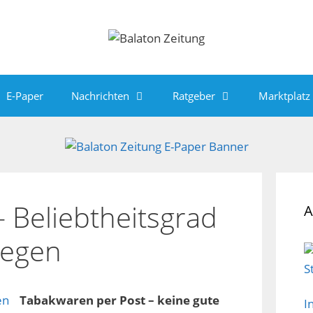
E-Paper
Nachrichten
Ratgeber
Marktplatz
 Beliebtheitsgrad
A
iegen
Tabakwaren per Post – keine gute
I