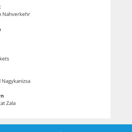
t
en Nahverkehr
n
kets
d Nagykanizsa
rn
at Zala