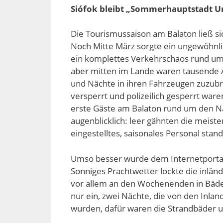
Siófok bleibt „Sommerhauptstadt U
Die Tourismussaison am Balaton ließ si
Noch Mitte März sorgte ein ungewöhnl
ein komplettes Verkehrschaos rund um
aber mitten im Lande waren tausende A
und Nächte in ihren Fahrzeugen zuzubri
versperrt und polizeilich gesperrt war
erste Gäste am Balaton rund um den N
augenblicklich: leer gähnten die meis
eingestelltes, saisonales Personal stan
Umso besser wurde dem Internetportal
Sonniges Prachtwetter lockte die inlä
vor allem an den Wochenenden in Bäde
nur ein, zwei Nächte, die von den Inla
wurden, dafür waren die Strandbäder u