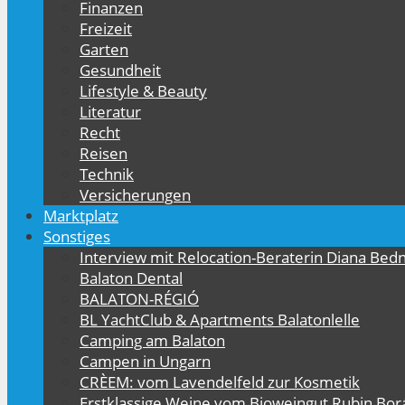
Finanzen
Freizeit
Garten
Gesundheit
Lifestyle & Beauty
Literatur
Recht
Reisen
Technik
Versicherungen
Marktplatz
Sonstiges
Interview mit Relocation-Beraterin Diana Bed
Balaton Dental
BALATON-RÉGIÓ
BL YachtClub & Apartments Balatonlelle
Camping am Balaton
Campen in Ungarn
CRÈEM: vom Lavendelfeld zur Kosmetik
Erstklassige Weine vom Bioweingut Rubin Bor