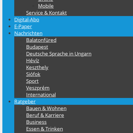
Mobile
Service & Kontakt
Digital-Abo
E-Paper
Nachrichten
Balatonfüred
Budapest
Deutsche Sprache in Ungarn
Hévíz
Keszthely
Siófok
Sport
Veszprém
International
Ratgeber
Bauen & Wohnen
Beruf & Karriere
Business
Essen & Trinken