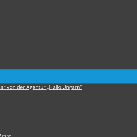
nar von der Agentur „Hallo Ungarn“
ászat