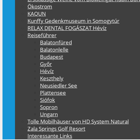
Ökostrom
KAQUN
Kunffy Gedenkmuseum in Somogytúr
RELAX DENTAL FOGÁSZAT Hévíz
Reiseführer
Balatonfüred
Balatonlelle
Budapest
Győr
Hévíz
Keszthely
Neusiedler See
Plattensee
Siófok
Sopron
Ungarn
Tolle Mobilhäuser von HD System Natural
Zala Springs Golf Resort
Interessante Links