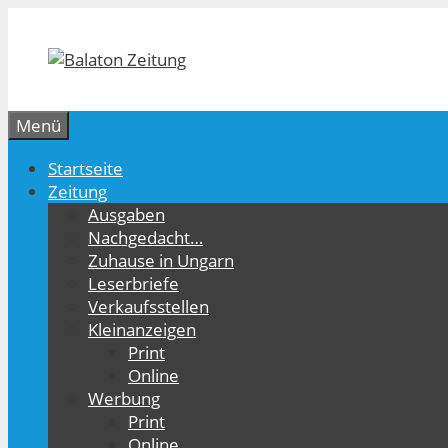
Zum
Inhalt
springen
Menü
Startseite
Zeitung
Ausgaben
Nachgedacht…
Zuhause in Ungarn
Leserbriefe
Verkaufsstellen
Kleinanzeigen
Print
Online
Werbung
Print
Online