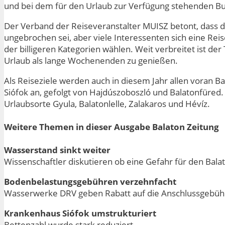
und bei dem für den Urlaub zur Verfügung stehenden Bu
Der Verband der Reiseveranstalter MUISZ betont, dass di
ungebrochen sei, aber viele Interessenten sich eine Reis
der billigeren Kategorien wählen. Weit verbreitet ist de
Urlaub als lange Wochenenden zu genießen.
Als Reiseziele werden auch in diesem Jahr allen voran Ba
Siófok an, gefolgt von Hajdúszoboszló und Balatonfüred.
Urlaubsorte Gyula, Balatonlelle, Zalakaros und Hévíz.
Weitere Themen in dieser Ausgabe Balaton Zeitung
Wasserstand sinkt weiter
Wissenschaftler diskutieren ob eine Gefahr für den Bala
Bodenbelastungsgebühren verzehnfacht
Wasserwerke DRV geben Rabatt auf die Anschlussgebü
Krankenhaus Siófok umstrukturiert
Bettenzahl wurde stark reduziert