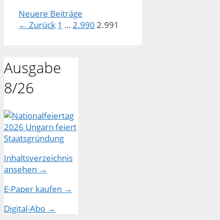
Neuere Beiträge
Seite
Seite
Seite
←
Zurück
1
…
2.990
2.991
Ausgabe
8/26
Inhaltsverzeichnis
ansehen →
E-Paper kaufen →
Digital-Abo →