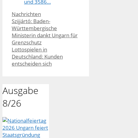
und 3586…
Kategorien
Nachrichten
Szijjártó: Baden-
Württembergische
Ministerin dankt Ungarn für
Grenzschutz
Lottospielen in
Deutschland: Kunden
entscheiden sich
Ausgabe
8/26