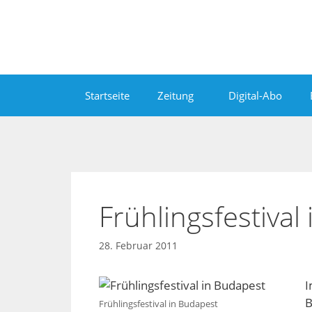
Zum
Inhalt
springen
Startseite
Zeitung
Digital-Abo
Frühlingsfestival
28. Februar 2011
I
B
Frühlingsfestival in Budapest