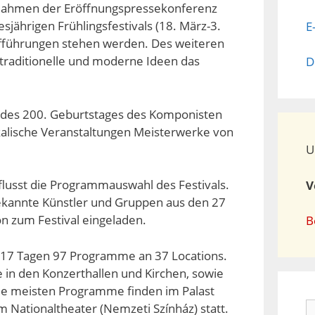
ahmen der Eröffnungspressekonferenz
sjährigen Frühlingsfestivals (18. März-3.
E
ufführungen stehen werden. Des weiteren
raditionelle und moderne Ideen das
D
s des 200. Geburtstages des Komponisten
ikalische Veranstaltungen Meisterwerke von
U
flusst die Programmauswahl des Festivals.
V
ekannte Künstler und Gruppen aus den 27
n zum Festival eingeladen.
B
n 17 Tagen 97 Programme an 37 Locations.
 in den Konzerthallen und Kirchen, sowie
e meisten Programme finden im Palast
S
m Nationaltheater (Nemzeti Színház) statt.