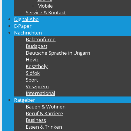
Mobile
Service & Kontakt
Digital-Abo
E-Paper
Nachrichten
Balatonfüred
Budapest
Deutsche Sprache in Ungarn
Hévíz
Keszthely
Siófok
Sport
Veszprém
International
Ratgeber
Bauen & Wohnen
Beruf & Karriere
Business
Essen & Trinken