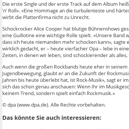
Die erste Single und der erste Track auf dem Album hei
’n‘ Roll». «Eine Hommage an die turbulenteste und härtest
wirbt die Plattenfirma nicht zu Unrecht.
Schockrocker Alice Cooper hat blutige Bühnenshows gesch
eine Guillotine eine wichtige Rolle spielt. «Unsere Band w
dass ich heute niemanden mehr schocken kann», sagte er
wirklich gedacht, er – heute vierfacher Opa – lebe in ei
Zeiten, in denen wir leben, sind schockierender als alles,
Auch wenn die großen Rockbands heute eher in seinem Alt
Jugendbewegung, glaubt er an die Zukunft der Rockmusik.
Jahren bis heute überlebt hat, ist Rock-Musik», sagt er i
sich das schon genau anschauen: Wenn Ihr im Musikgesch
keinem Trend, sondern spielt einfach Rockmusik.»
© dpa (www.dpa.de). Alle Rechte vorbehalten.
Das könnte Sie auch interessieren: