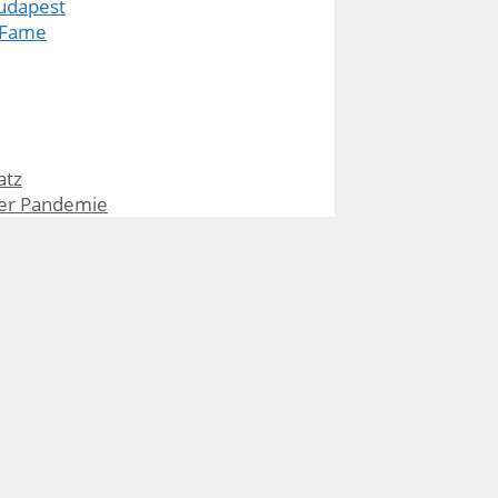
Budapest
 Fame
atz
der Pandemie