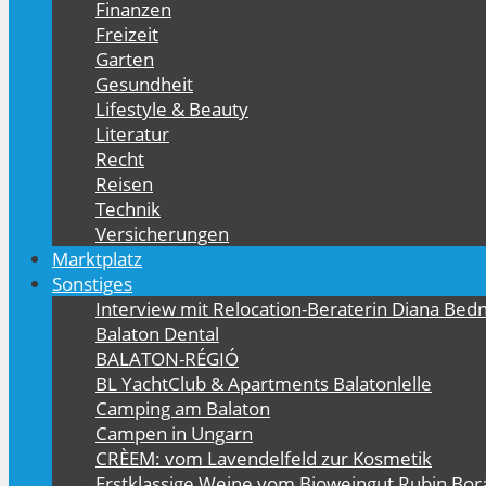
Finanzen
Freizeit
Garten
Gesundheit
Lifestyle & Beauty
Literatur
Recht
Reisen
Technik
Versicherungen
Marktplatz
Sonstiges
Interview mit Relocation-Beraterin Diana Bed
Balaton Dental
BALATON-RÉGIÓ
BL YachtClub & Apartments Balatonlelle
Camping am Balaton
Campen in Ungarn
CRÈEM: vom Lavendelfeld zur Kosmetik
Erstklassige Weine vom Bioweingut Rubin Bor