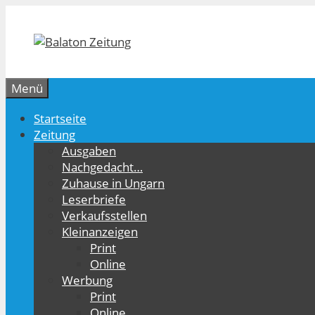
Zum
Inhalt
springen
Menü
Startseite
Zeitung
Ausgaben
Nachgedacht…
Zuhause in Ungarn
Leserbriefe
Verkaufsstellen
Kleinanzeigen
Print
Online
Werbung
Print
Online