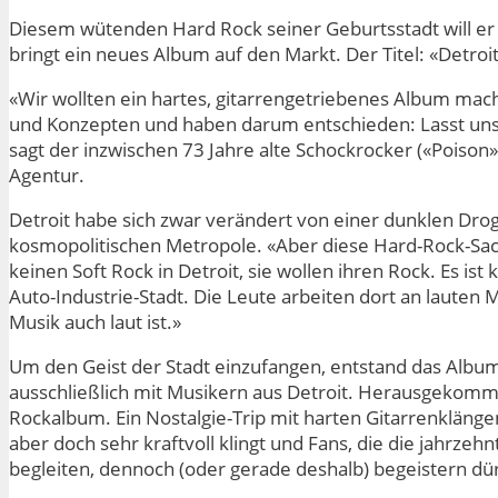
Diesem wütenden Hard Rock seiner Geburtsstadt will er
bringt ein neues Album auf den Markt. Der Titel: «Detroit
«Wir wollten ein hartes, gitarrengetriebenes Album ma
und Konzepten und haben darum entschieden: Lasst uns
sagt der inzwischen 73 Jahre alte Schockrocker («Poison
Agentur.
Detroit habe sich zwar verändert von einer dunklen Dro
kosmopolitischen Metropole. «Aber diese Hard-Rock-Sac
keinen Soft Rock in Detroit, sie wollen ihren Rock. Es ist 
Auto-Industrie-Stadt. Die Leute arbeiten dort an lauten 
Musik auch laut ist.»
Um den Geist der Stadt einzufangen, entstand das Album
ausschließlich mit Musikern aus Detroit. Herausgekomme
Rockalbum. Ein Nostalgie-Trip mit harten Gitarrenklängen,
aber doch sehr kraftvoll klingt und Fans, die die jahrze
begleiten, dennoch (oder gerade deshalb) begeistern dür