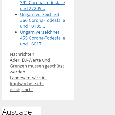
392 Corona-Todesfälle
und 27209…
Ungarn verzeichnet
366 Corona-Todesfälle
und 10105…
Ungarn verzeichnet
455 Corona-Todesfälle
und 16017…
Kategorien
Nachrichten
Áder: EU-Werte und
Grenzen müssen geschützt
werden
Landesamtsärztin:
Impfwoche „sehr
erfolgreich“
Ausgabe