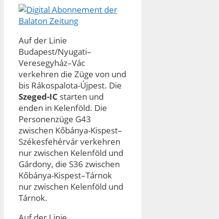
Auf der Linie
Budapest/Nyugati–
Veresegyház–Vác
verkehren die Züge von und
bis Rákospalota-Újpest. Die
Szeged-IC
starten und
enden in Kelenföld. Die
Personenzüge G43
zwischen Kőbánya-Kispest–
Székesfehérvár verkehren
nur zwischen Kelenföld und
Gárdony, die S36 zwischen
Kőbánya-Kispest–Tárnok
nur zwischen Kelenföld und
Tárnok.
Auf der Linie