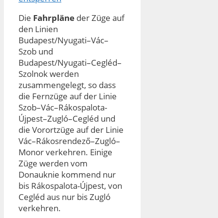
Die
Fahrpläne
der Züge auf
den Linien
Budapest/Nyugati–Vác–
Szob und
Budapest/Nyugati–Cegléd–
Szolnok werden
zusammengelegt, so dass
die Fernzüge auf der Linie
Szob–Vác–Rákospalota-
Újpest–Zugló–Cegléd und
die Vorortzüge auf der Linie
Vác–Rákosrendező–Zugló–
Monor verkehren. Einige
Züge werden vom
Donauknie kommend nur
bis Rákospalota-Újpest, von
Cegléd aus nur bis Zugló
verkehren.