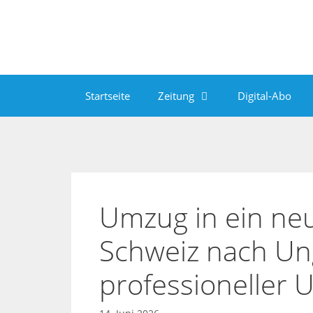
Zum
Inhalt
springen
Startseite
Zeitung
Digital-Abo
Umzug in ein ne
Schweiz nach Un
professioneller 