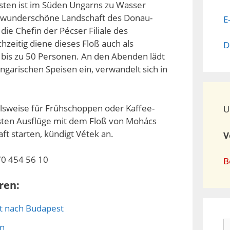
risten ist im Süden Ungarns zu Wasser
ie wunderschöne Landschaft des Donau-
E
die Chefin der Pécser Filiale des
hzeitig diene dieses Floß auch als
D
n bis zu 50 Personen. An den Abenden lädt
ngarischen Speisen ein, verwandelt sich in
lsweise für Frühschoppen oder Kaffee-
U
sten Ausflüge mit dem Floß von Mohács
t starten, kündigt Vétek an.
V
0 454 56 10
B
ren:
ot nach Budapest
S
on