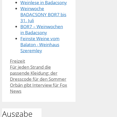
Weinlese in Badacsony
Weinwoche
BADACSONY BOR7 bis
31. Juli
BOR7 – Weinwochen
in Badacsony
Feinste Weine vom
Balaton - Weinhaus
Szeremley
Kategorien
Freizeit
Für jeden Strand die
passende Kleidung: der
Dresscode für den Sommer
Orbán gibt Interview für Fox
News
Ausgabe