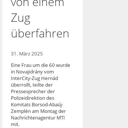
von einem
Zug
überfahren
31. März 2025
Eine Frau um die 60 wurde
in Novajidrány vom
InterCity-Zug Hernád
überrollt, teilte der
Pressesprecher der
Polizeidirektion des
Komitats Borsod-Abaúj-
Zemplén am Montag der
Nachrichtenagentur MTI
mit.