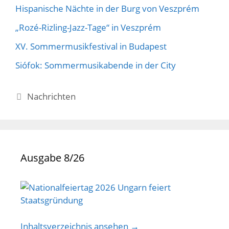
Hispanische Nächte in der Burg von Veszprém
„Rozé-Rizling-Jazz-Tage“ in Veszprém
XV. Sommermusikfestival in Budapest
Siófok: Sommermusikabende in der City
Kategorien
Nachrichten
Ausgabe 8/26
Inhaltsverzeichnis ansehen →