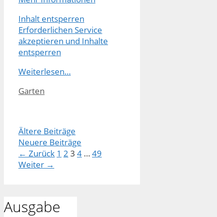
Inhalt entsperren
Erforderlichen Service
akzeptieren und Inhalte
entsperren
Weiterlesen…
Kategorien
Garten
Ältere Beiträge
Neuere Beiträge
Seite
Seite
Seite
Seite
Seite
←
Zurück
1
2
3
4
…
49
Weiter
→
Ausgabe