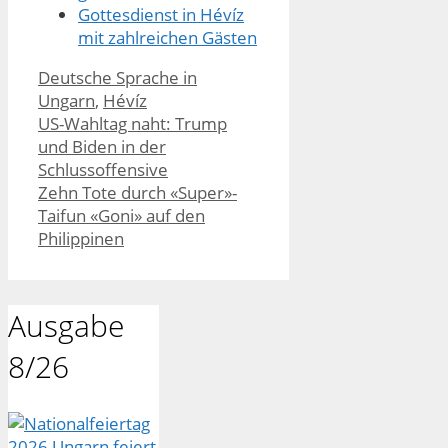
Gottesdienst in Hévíz
mit zahlreichen Gästen
Kategorien
Deutsche Sprache in
Ungarn
,
Hévíz
US-Wahltag naht: Trump
und Biden in der
Schlussoffensive
Zehn Tote durch «Super»-
Taifun «Goni» auf den
Philippinen
Ausgabe
8/26