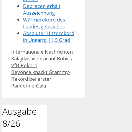
Debrecen erhält
Auszeichnung
Wärmerekord des
Landes gebrochen
Absoluter Hitzerekord
in Ungarn: 41,9 Grad
Kategorien
Internationale Nachrichten
Kalajdzic «stolz» auf Bobics
VfB-Rekord
Beyoncé knackt Grammy-
Rekord bei erster
Pandemie-Gala
Ausgabe
8/26