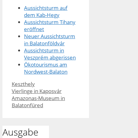
Aussichtsturm auf
dem Kab-Hegy
Aussichtsturm Tihany
eröffnet
Neuer Aussichtsturm
in Balatonföldvár
Aussichtsturm in
Veszprém abgerissen
Ökotourismus am
Nordwest-Balaton
Kategorien
Keszthely
Vierlinge in Kaposvár
Amazonas-Museum in
Balatonfüred
Ausgabe