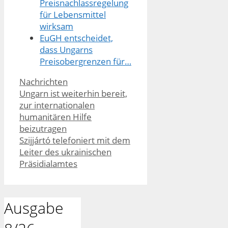
Preisnachlassregelung
für Lebensmittel
wirksam
EuGH entscheidet,
dass Ungarns
Preisobergrenzen für…
Kategorien
Nachrichten
Ungarn ist weiterhin bereit,
zur internationalen
humanitären Hilfe
beizutragen
Szijjártó telefoniert mit dem
Leiter des ukrainischen
Präsidialamtes
Ausgabe