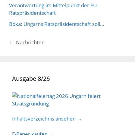
Verantwortung im Mittelpunkt der EU-
Ratspräsidentschaft
Bóka: Ungarns Ratspräsidentschaft soll…
Kategorien
Nachrichten
Ausgabe 8/26
Inhaltsverzeichnis ansehen →
E-Paper kaufen →