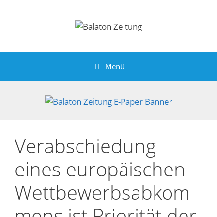
Zum
Inhalt
springen
Menü
Verabschiedung
eines europäischen
Wettbewerbsabkom
mens ist Priorität der