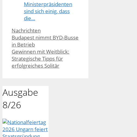
Ministerpräsidenten
sind sich einig, dass
die…
Kategorien
Nachrichten
Budapest nimmt BYD-Busse
in Betrieb
Gewinnen mit Weitblick:
Strategische Tipps für
erfolgreiches Solitär
Ausgabe
8/26