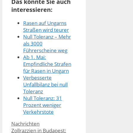
Das könnte Sie auch
interessieren:
Rasen auf Ungarns
Straßen wird teurer
Null Toleranz – Mehr
als 3000
Führerscheine weg
Ab 1. Mai:
Empfindliche Strafen
für Rasen in Ungarn
Verbesserte
Unfallbilanz bei null
Toleranz
Null Toleranz: 31
Prozent weniger
Verkehrstote
Kategorien
Nachrichten
Zollrazzien in Budapest: