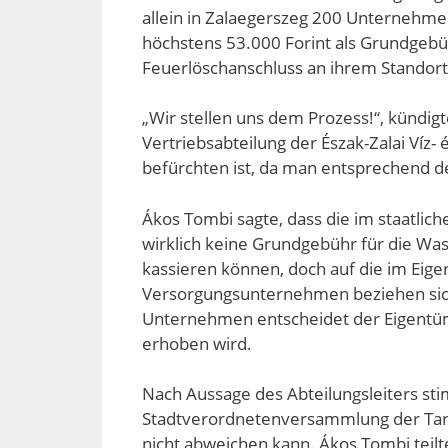
allein in Zalaegerszeg 200 Unternehme
höchstens 53.000 Forint als Grundgebü
Feuerlöschanschluss an ihrem Standort in
„Wir stellen uns dem Prozess!“, kündigt
Vertriebsabteilung der Észak-Zalai Víz-
befürchten ist, da man entsprechend d
Ákos Tombi sagte, dass die im staatli
wirklich keine Grundgebühr für die Wa
kassieren können, doch auf die im Eig
Versorgungsunternehmen beziehen sich
Unternehmen entscheidet der Eigentüme
erhoben wird.
Nach Aussage des Abteilungsleiters st
Stadtverordnetenversammlung der Tari
nicht abweichen kann. Ákos Tombi teilt