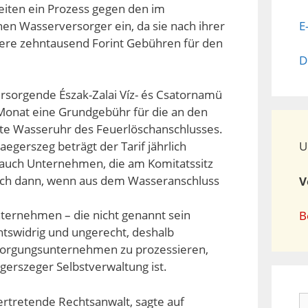
eiten ein Prozess gegen den im
en Wasserversorger ein, da sie nach ihrer
E
ere zehntausend Forint Gebühren für den
D
rsorgende Észak-Zalai Víz- és Csatornamü
 Monat eine Grundgebühr für die an den
rte Wasseruhr des Feuerlöschanschlusses.
aegerszeg beträgt der Tarif jährlich
U
 auch Unternehmen, die am Komitatssitz
auch dann, wenn aus dem Wasseranschluss
V
nternehmen – die nicht genannt sein
B
htswidrig und ungerecht, deshalb
sorgungsunternehmen zu prozessieren,
erszeger Selbstverwaltung ist.
S
rtretende Rechtsanwalt, sagte auf