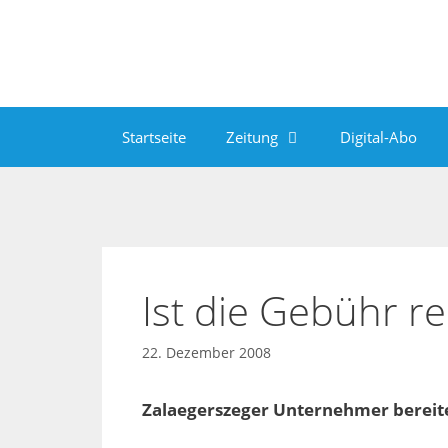
Zum
Inhalt
springen
Startseite
Zeitung
Digital-Abo
Ist die Gebühr r
22. Dezember 2008
Zalaegerszeger Unternehmer bereite