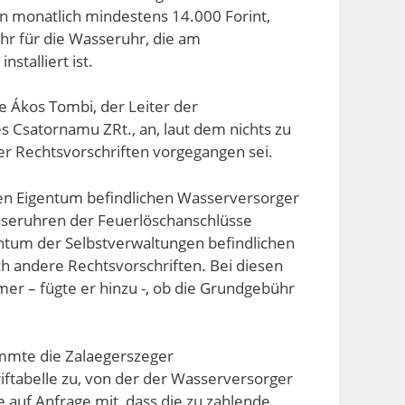
n monatlich mindestens 14.000 Forint,
hr für die Wasseruhr, die am
stalliert ist.
e Ákos Tombi, der Leiter der
 és Csatornamu ZRt., an, laut dem nichts zu
er Rechtsvorschriften vorgegangen sei.
chen Eigentum befindlichen Wasserversorger
sseruhren der Feuerlöschanschlüsse
entum der Selbstverwaltungen befindlichen
 andere Rechtsvorschriften. Bei diesen
r – fügte er hinzu -, ob die Grundgebühr
immte die Zalaegerszeger
ftabelle zu, von der der Wasserversorger
e auf Anfrage mit, dass die zu zahlende