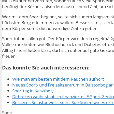
Muskelkater hervorrufen, sondern auch viele Sportverle
benötigt der Körper außerdem ausreichend Zeit, um sic
Wer mit dem Sport beginnt, sollte sich zudem langsam st
höchsten Berg erklimmen zu wollen. Besser ist es, sich
dem Körper somit die notwendige Zeit zu geben.
Sport tut uns allen gut. Der Körper wird durch regelmä
Volkskrankheiten wie Bluthochdruck und Diabetes effekt
Alltag hineinfließen lässt, darf sich daher auf gute Gesu
freuen.
Das könnte Sie auch interessieren:
Wie man am besten mit dem Rauchen aufhört
Neues Sport- und Freizeitzentrum in Balatonboglár
Sporttag in Keszthely
Debrecen weiht staatlich finanziertes E-Sport-Zent
Besseres Selbstbewusstsein - So können wir es err
Kategorien
Sport