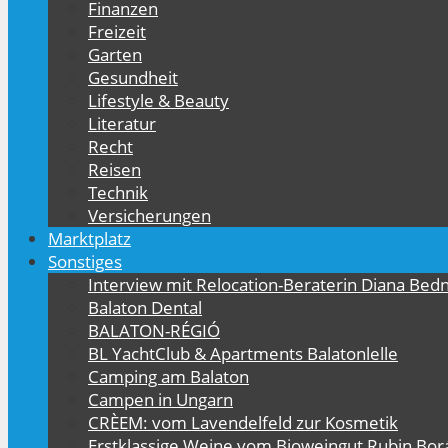
Finanzen
Freizeit
Garten
Gesundheit
Lifestyle & Beauty
Literatur
Recht
Reisen
Technik
Versicherungen
Marktplatz
Sonstiges
Interview mit Relocation-Beraterin Diana Bed
Balaton Dental
BALATON-RÉGIÓ
BL YachtClub & Apartments Balatonlelle
Camping am Balaton
Campen in Ungarn
CRÈEM: vom Lavendelfeld zur Kosmetik
Erstklassige Weine vom Bioweingut Rubin Bor