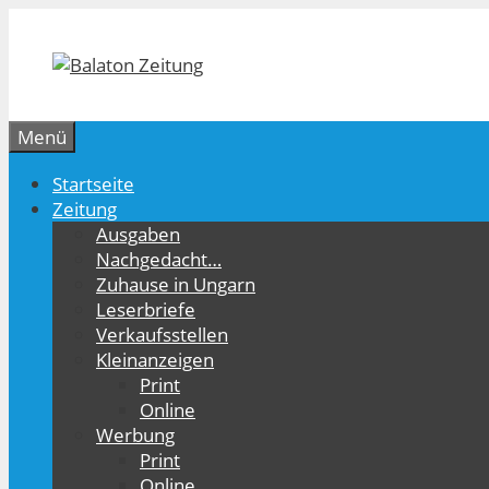
Zum
Inhalt
springen
Menü
Startseite
Zeitung
Ausgaben
Nachgedacht…
Zuhause in Ungarn
Leserbriefe
Verkaufsstellen
Kleinanzeigen
Print
Online
Werbung
Print
Online