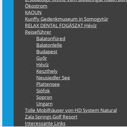
Ökostrom
KAQUN
Kunffy Gedenkmuseum in Somogytúr
RELAX DENTAL FOGÁSZAT Hévíz
Reiseführer
Balatonfüred
Balatonlelle
Budapest
Győr
Hévíz
Keszthely
Neusiedler See
Plattensee
Siófok
Sopron
Ungarn
Tolle Mobilhäuser von HD System Natural
Zala Springs Golf Resort
Interessante Links