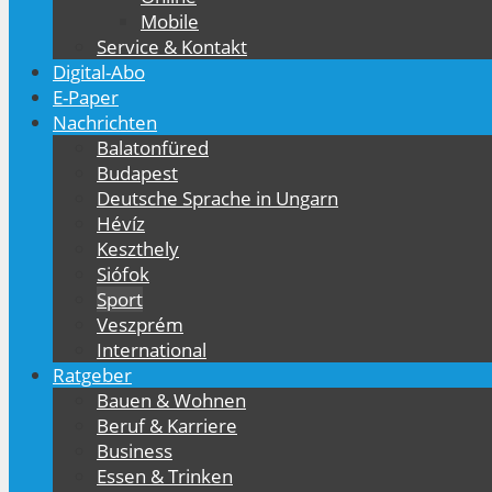
Mobile
Service & Kontakt
Digital-Abo
E-Paper
Nachrichten
Balatonfüred
Budapest
Deutsche Sprache in Ungarn
Hévíz
Keszthely
Siófok
Sport
Veszprém
International
Ratgeber
Bauen & Wohnen
Beruf & Karriere
Business
Essen & Trinken