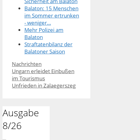
Sicherheit am Balaton
Balaton: 15 Menschen
im Sommer ertrunken
- weniger…
Mehr Polizei am
Balaton
Straftatenbilanz der
Balatoner Saison
Kategorien
Nachrichten
Ungarn erleidet Einbußen
im Tourismus
Unfrieden in Zalaegerszeg
Ausgabe
8/26