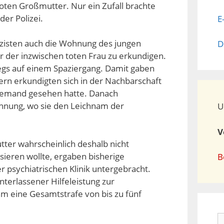
ten Großmutter. Nur ein Zufall brachte
der Polizei.
E
izisten auch die Wohnung des jungen
D
 der inzwischen toten Frau zu erkundigen.
egs auf einem Spaziergang. Damit gaben
ndern erkundigten sich in der Nachbarschaft
t niemand gesehen hatte. Danach
ohnung, wo sie den Leichnam der
U
V
tter wahrscheinlich deshalb nicht
ssieren wollte, ergaben bisherige
B
r psychiatrischen Klinik untergebracht.
terlassener Hilfeleistung zur
m eine Gesamtstrafe von bis zu fünf
S