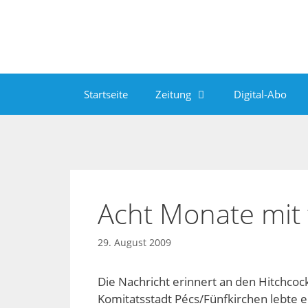
Zum
Inhalt
springen
Startseite
Zeitung
Digital-Abo
Acht Monate mit
29. August 2009
Die Nachricht erinnert an den Hitchcock
Komitatsstadt Pécs/Fünfkirchen lebte e