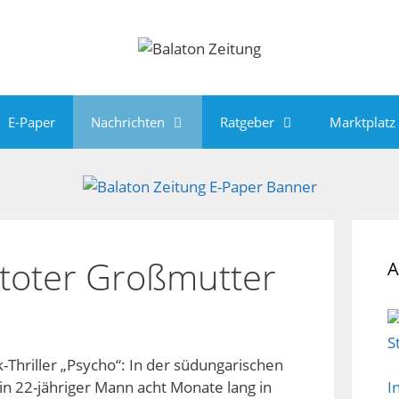
E-Paper
Nachrichten
Ratgeber
Marktplatz
 toter Großmutter
A
-Thriller „Psycho“: In der südungarischen
in 22-jähriger Mann acht Monate lang in
I