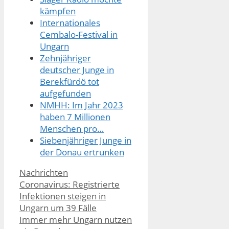
kämpfen
Internationales
Cembalo-Festival in
Ungarn
Zehnjähriger
deutscher Junge in
Berekfürdö tot
aufgefunden
NMHH: Im Jahr 2023
haben 7 Millionen
Menschen pro…
Siebenjähriger Junge in
der Donau ertrunken
Kategorien
Nachrichten
Coronavirus: Registrierte
Infektionen steigen in
Ungarn um 39 Fälle
Immer mehr Ungarn nutzen