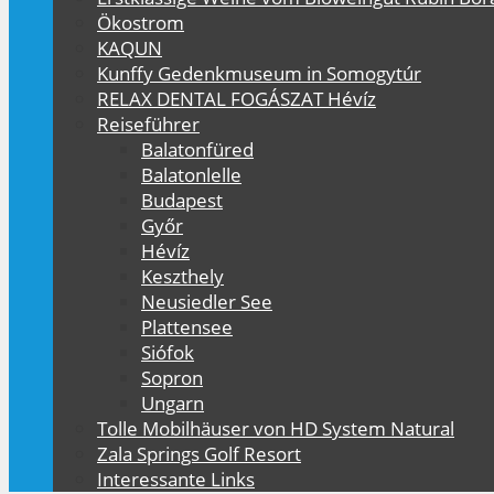
Ökostrom
KAQUN
Kunffy Gedenkmuseum in Somogytúr
RELAX DENTAL FOGÁSZAT Hévíz
Reiseführer
Balatonfüred
Balatonlelle
Budapest
Győr
Hévíz
Keszthely
Neusiedler See
Plattensee
Siófok
Sopron
Ungarn
Tolle Mobilhäuser von HD System Natural
Zala Springs Golf Resort
Interessante Links