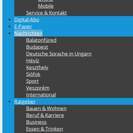
Mobile
Service & Kontakt
Digital-Abo
E-Paper
Nachrichten
Balatonfüred
Budapest
Deutsche Sprache in Ungarn
Hévíz
Keszthely
Siófok
Sport
Veszprém
International
Ratgeber
Bauen & Wohnen
Beruf & Karriere
Business
Essen & Trinken