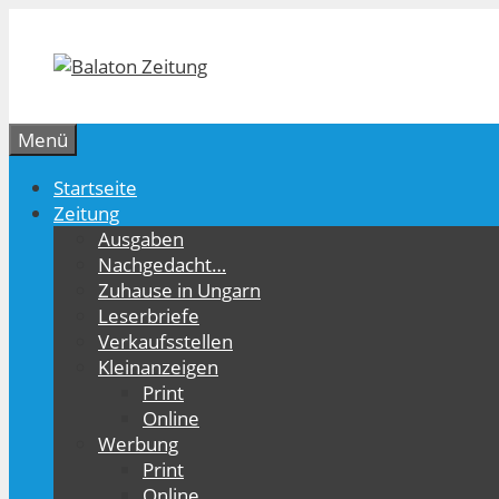
Zum
Inhalt
springen
Menü
Startseite
Zeitung
Ausgaben
Nachgedacht…
Zuhause in Ungarn
Leserbriefe
Verkaufsstellen
Kleinanzeigen
Print
Online
Werbung
Print
Online