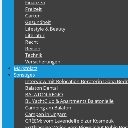
Finanzen
Freizeit
Garten
Gesundheit
Lifestyle & Beauty
Literatur
Recht
Reisen
Technik
Versicherungen
Marktplatz
Sonstiges
Interview mit Relocation-Beraterin Diana Bed
Balaton Dental
BALATON-RÉGIÓ
BL YachtClub & Apartments Balatonlelle
Camping am Balaton
Campen in Ungarn
CRÈEM: vom Lavendelfeld zur Kosmetik
Erstklassige Weine vom Bioweingut Rubin Bor