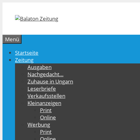
Zum
Inhalt
springen
Menü
Startseite
Zeitung
Ausgaben
Nachgedacht…
Zuhause in Ungarn
Leserbriefe
Verkaufsstellen
Kleinanzeigen
Print
Online
Werbung
Print
Online