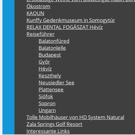
Ökostrom
KAQUN
Kunffy Gedenkmuseum in Somogytúr
RELAX DENTAL FOGÁSZAT Hévíz
Reiseführer
Balatonfüred
Balatonlelle
Budapest
Győr
Hévíz
Keszthely
Neusiedler See
Plattensee
Siófok
Sopron
Ungarn
Tolle Mobilhäuser von HD System Natural
Zala Springs Golf Resort
Interessante Links