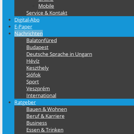
Mobile
Service & Kontakt
Digital-Abo
E-Paper
Nachrichten
Balatonfüred
Budapest
Deutsche Sprache in Ungarn
Hévíz
Keszthely
Siófok
Sport
Veszprém
International
Ratgeber
Bauen & Wohnen
Beruf & Karriere
Business
Essen & Trinken