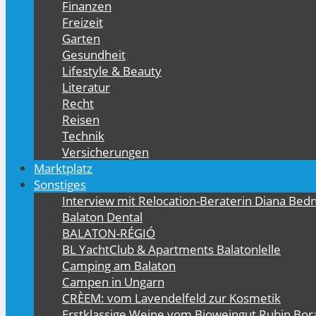
Finanzen
Freizeit
Garten
Gesundheit
Lifestyle & Beauty
Literatur
Recht
Reisen
Technik
Versicherungen
Marktplatz
Sonstiges
Interview mit Relocation-Beraterin Diana Bed
Balaton Dental
BALATON-RÉGIÓ
BL YachtClub & Apartments Balatonlelle
Camping am Balaton
Campen in Ungarn
CRÈEM: vom Lavendelfeld zur Kosmetik
Erstklassige Weine vom Bioweingut Rubin Bor