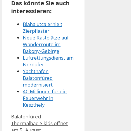
Das könnte Sie auch
interessieren:
Blaha utca erhielt
Zierpflaster
Neue Rastplätze auf
Wanderroute im
Bakony-Gebirge
Luftrettungsdienst am
Nordufer
Yachthafen
Balatonfüred
modernisiert
40 Millionen für die
Feuerwehr in
Keszthely
Kategorien
Balatonfüred
Thermalbad Siklós öffnet
am 5. August