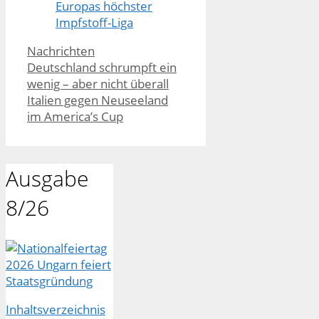
Europas höchster
Impfstoff-Liga
Kategorien
Nachrichten
Deutschland schrumpft ein
wenig – aber nicht überall
Italien gegen Neuseeland
im America’s Cup
Ausgabe
8/26
Inhaltsverzeichnis