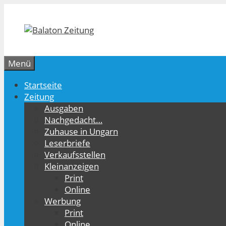
Zum
Inhalt
springen
Menü
Startseite
Zeitung
Ausgaben
Nachgedacht…
Zuhause in Ungarn
Leserbriefe
Verkaufsstellen
Kleinanzeigen
Print
Online
Werbung
Print
Online