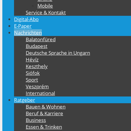
Mobile
Service & Kontakt
Digital-Abo
E-Paper
Nachrichten
Balatonfüred
Budapest
Deutsche Sprache in Ungarn
Hévíz
Keszthely
Siófok
Sport
Veszprém
International
Ratgeber
Bauen & Wohnen
Beruf & Karriere
Business
Essen & Trinken