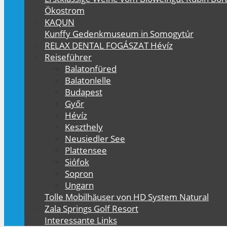
Ökostrom
KAQUN
Kunffy Gedenkmuseum in Somogytúr
RELAX DENTAL FOGÁSZAT Hévíz
Reiseführer
Balatonfüred
Balatonlelle
Budapest
Győr
Hévíz
Keszthely
Neusiedler See
Plattensee
Siófok
Sopron
Ungarn
Tolle Mobilhäuser von HD System Natural
Zala Springs Golf Resort
Interessante Links