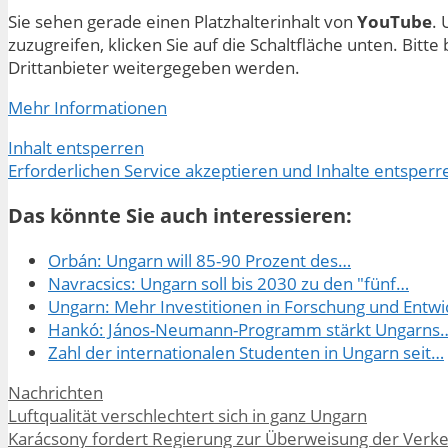
Sie sehen gerade einen Platzhalterinhalt von
YouTube
. 
zuzugreifen, klicken Sie auf die Schaltfläche unten. Bitt
Drittanbieter weitergegeben werden.
Mehr Informationen
Inhalt entsperren
Erforderlichen Service akzeptieren und Inhalte entsperr
Das könnte Sie auch interessieren:
Orbán: Ungarn will 85-90 Prozent des…
Navracsics: Ungarn soll bis 2030 zu den "fünf…
Ungarn: Mehr Investitionen in Forschung und Entwi
Hankó: János-Neumann-Programm stärkt Ungarns
Zahl der internationalen Studenten in Ungarn seit…
Kategorien
Nachrichten
Luftqualität verschlechtert sich in ganz Ungarn
Karácsony fordert Regierung zur Überweisung der Verk