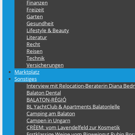
Finanzen
Freizeit
Garten
Gesundheit
Lifestyle & Beauty
Literatur
Recht
Reisen
Technik
Versicherungen
Marktplatz
Sonstiges
Interview mit Relocation-Beraterin Diana Bed
Balaton Dental
BALATON-RÉGIÓ
BL YachtClub & Apartments Balatonlelle
Camping am Balaton
Campen in Ungarn
CRÈEM: vom Lavendelfeld zur Kosmetik
Erstklassige Weine vom Bioweingut Rubin Bor