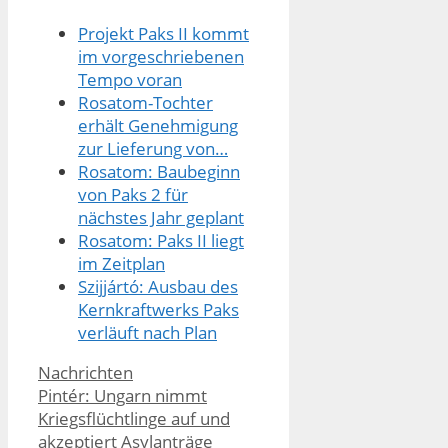
Projekt Paks II kommt
im vorgeschriebenen
Tempo voran
Rosatom-Tochter
erhält Genehmigung
zur Lieferung von…
Rosatom: Baubeginn
von Paks 2 für
nächstes Jahr geplant
Rosatom: Paks II liegt
im Zeitplan
Szijjártó: Ausbau des
Kernkraftwerks Paks
verläuft nach Plan
Kategorien
Nachrichten
Pintér: Ungarn nimmt
Kriegsflüchtlinge auf und
akzeptiert Asylanträge