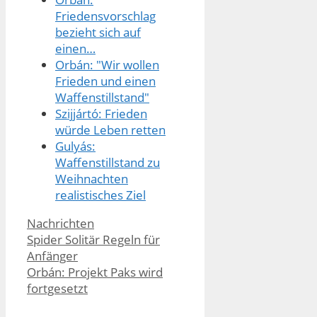
Friedensvorschlag
bezieht sich auf
einen…
Orbán: "Wir wollen
Frieden und einen
Waffenstillstand"
Szijjártó: Frieden
würde Leben retten
Gulyás:
Waffenstillstand zu
Weihnachten
realistisches Ziel
Kategorien
Nachrichten
Spider Solitär Regeln für
Anfänger
Orbán: Projekt Paks wird
fortgesetzt