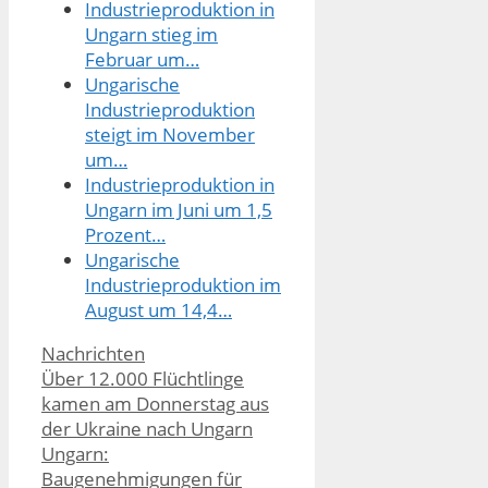
Industrieproduktion in
Ungarn stieg im
Februar um…
Ungarische
Industrieproduktion
steigt im November
um…
Industrieproduktion in
Ungarn im Juni um 1,5
Prozent…
Ungarische
Industrieproduktion im
August um 14,4…
Kategorien
Nachrichten
Über 12.000 Flüchtlinge
kamen am Donnerstag aus
der Ukraine nach Ungarn
Ungarn:
Baugenehmigungen für