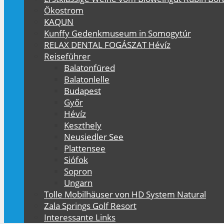
Ökostrom
KAQUN
Kunffy Gedenkmuseum in Somogytúr
RELAX DENTAL FOGÁSZAT Hévíz
Reiseführer
Balatonfüred
Balatonlelle
Budapest
Győr
Hévíz
Keszthely
Neusiedler See
Plattensee
Siófok
Sopron
Ungarn
Tolle Mobilhäuser von HD System Natural
Zala Springs Golf Resort
Interessante Links