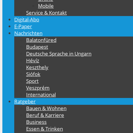
Mobile
Service & Kontakt
Digital-Abo
E-Paper
Nachrichten
Balatonfüred
Budapest
Deutsche Sprache in Ungarn
Hévíz
Keszthely
Siófok
Sport
Veszprém
International
Ratgeber
Bauen & Wohnen
Beruf & Karriere
Business
Essen & Trinken