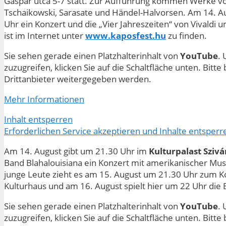
Gáspár utca 5-7 statt. Zur Aufführung kommen Werke vo
Tschaikowski, Sarasate und Händel-Halvorsen. Am 14. Au
Uhr ein Konzert und die „Vier Jahreszeiten“ von Vivaldi
ist im Internet unter
www.kaposfest.hu
zu finden.
Sie sehen gerade einen Platzhalterinhalt von
YouTube
. 
zuzugreifen, klicken Sie auf die Schaltfläche unten. Bitt
Drittanbieter weitergegeben werden.
Mehr Informationen
Inhalt entsperren
Erforderlichen Service akzeptieren und Inhalte entsperr
Am 14. August gibt um 21.30 Uhr im
Kulturpalast Sziv
Band Blahalouisiana ein Konzert mit amerikanischer Musi
junge Leute zieht es am 15. August um 21.30 Uhr zum K
Kulturhaus und am 16. August spielt hier um 22 Uhr di
Sie sehen gerade einen Platzhalterinhalt von
YouTube
. 
zuzugreifen, klicken Sie auf die Schaltfläche unten. Bitt