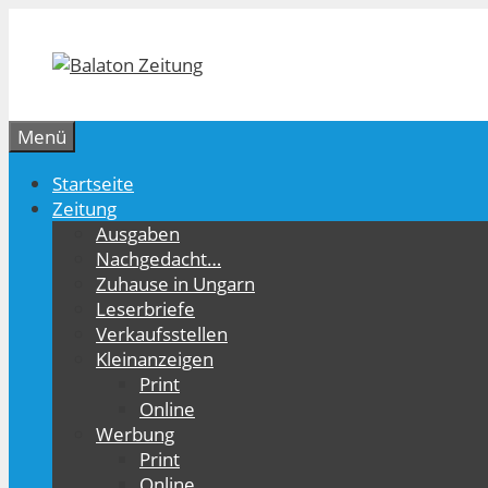
Zum
Inhalt
springen
Menü
Startseite
Zeitung
Ausgaben
Nachgedacht…
Zuhause in Ungarn
Leserbriefe
Verkaufsstellen
Kleinanzeigen
Print
Online
Werbung
Print
Online