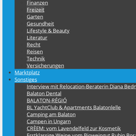
Finanzen
Freizeit
Garten
Gesundheit
Lifestyle & Beauty
Literatur
Recht
Reisen
Technik
Versicherungen
Marktplatz
Sonstiges
Interview mit Relocation-Beraterin Diana Bed
Balaton Dental
BALATON-RÉGIÓ
BL YachtClub & Apartments Balatonlelle
Camping am Balaton
Campen in Ungarn
CRÈEM: vom Lavendelfeld zur Kosmetik
Erstklassige Weine vom Bioweingut Rubin Bor