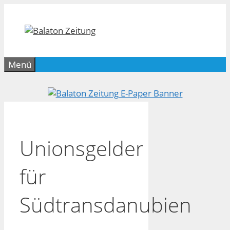
Zum
Inhalt
springen
Menü
Unionsgelder
für
Südtransdanubien