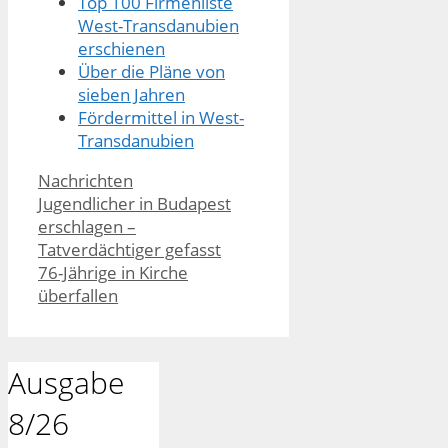
Top 100 Firmenliste
West-Transdanubien
erschienen
Über die Pläne von
sieben Jahren
Fördermittel in West-
Transdanubien
Kategorien
Nachrichten
Jugendlicher in Budapest
erschlagen –
Tatverdächtiger gefasst
76-Jährige in Kirche
überfallen
Ausgabe
8/26