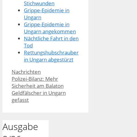
Stichwunden
Grippe-Epidemie in
Ungarn
Grippe-Epidemie in
Ungarn angekommen
Nächtliche Fahrt in den
Tod
Rettungshubschrauber
in Ungarn abgestürzt
Kategorien
Nachrichten
Polizei-Bilanz: Mehr
Sicherheit am Balaton
Geldfälscher in Ungarn
gefasst
Ausgabe