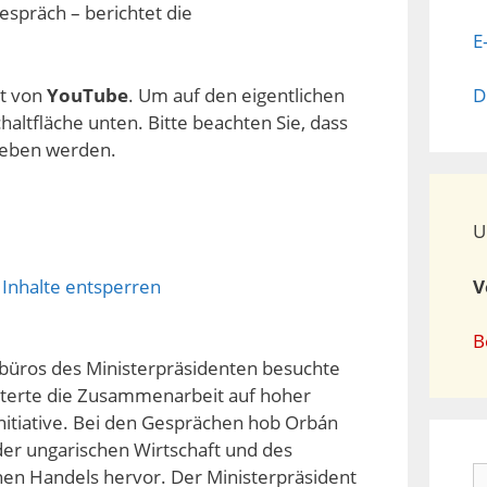
espräch – berichtet die
E
lt von
YouTube
. Um auf den eigentlichen
D
chaltfläche unten. Bitte beachten Sie, dass
geben werden.
U
 Inhalte entsperren
V
B
ebüros des Ministerpräsidenten besuchte
rterte die Zusammenarbeit auf hoher
itiative. Bei den Gesprächen hob Orbán
 der ungarischen Wirtschaft und des
S
hen Handels hervor. Der Ministerpräsident