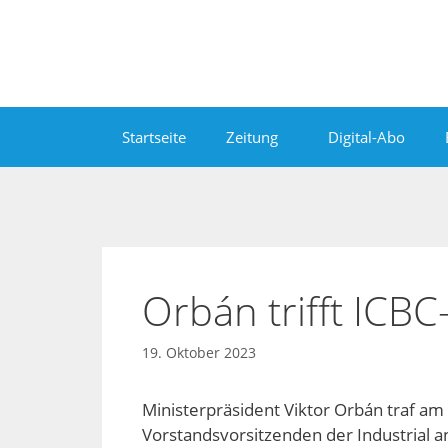
Zum
Inhalt
springen
Startseite
Zeitung
Digital-Abo
Orbán trifft ICBC
19. Oktober 2023
Ministerpräsident Viktor Orbán traf am
Vorstandsvorsitzenden der Industrial 