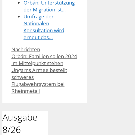
Orbán: Unterstützung
der Migration ist…
Umfrage der
Nationalen
Konsultation wird
erneut das…
Kategorien
Nachrichten
Orbán: Familien sollen 2024
im Mittelpunkt stehen
Ungarns Armee bestellt
schweres
Flugabwehrsystem bei
Rheinmetall
Ausgabe
8/26