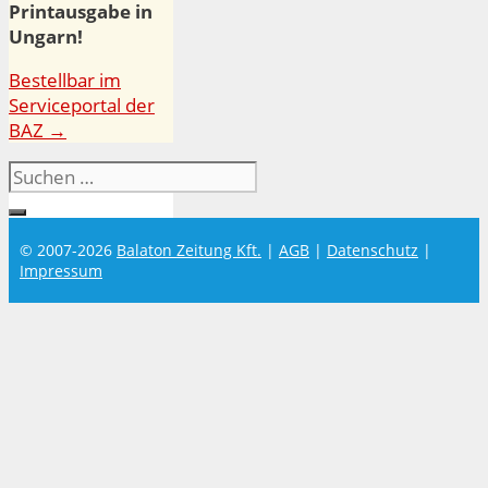
Printausgabe in
Ungarn!
Bestellbar im
Serviceportal der
BAZ →
Suchen
nach:
© 2007-2026
Balaton Zeitung Kft.
|
AGB
|
Datenschutz
|
Impressum