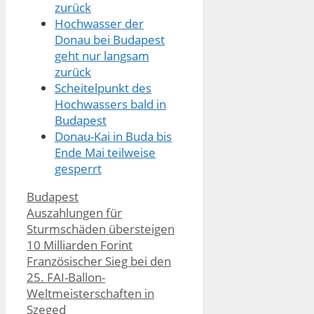
zurück
Hochwasser der
Donau bei Budapest
geht nur langsam
zurück
Scheitelpunkt des
Hochwassers bald in
Budapest
Donau-Kai in Buda bis
Ende Mai teilweise
gesperrt
Kategorien
Budapest
Auszahlungen für
Sturmschäden übersteigen
10 Milliarden Forint
Französischer Sieg bei den
25. FAI-Ballon-
Weltmeisterschaften in
Szeged