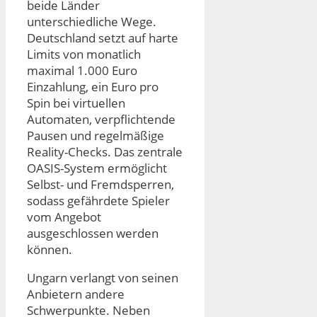
beide Länder
unterschiedliche Wege.
Deutschland setzt auf harte
Limits von monatlich
maximal 1.000 Euro
Einzahlung, ein Euro pro
Spin bei virtuellen
Automaten, verpflichtende
Pausen und regelmäßige
Reality-Checks. Das zentrale
OASIS-System ermöglicht
Selbst- und Fremdsperren,
sodass gefährdete Spieler
vom Angebot
ausgeschlossen werden
können.
Ungarn verlangt von seinen
Anbietern andere
Schwerpunkte. Neben