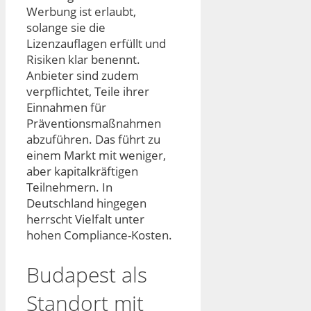
Werbung ist erlaubt,
solange sie die
Lizenzauflagen erfüllt und
Risiken klar benennt.
Anbieter sind zudem
verpflichtet, Teile ihrer
Einnahmen für
Präventionsmaßnahmen
abzuführen. Das führt zu
einem Markt mit weniger,
aber kapitalkräftigen
Teilnehmern. In
Deutschland hingegen
herrscht Vielfalt unter
hohen Compliance-Kosten.
Budapest als
Standort mit