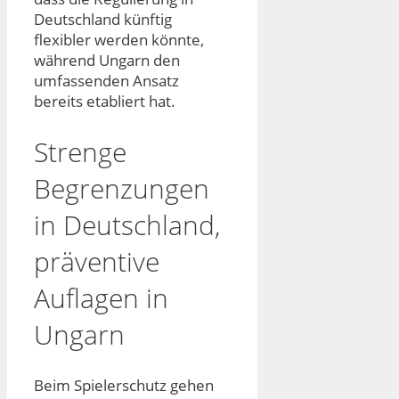
Deutschland künftig
flexibler werden könnte,
während Ungarn den
umfassenden Ansatz
bereits etabliert hat.
Strenge
Begrenzungen
in Deutschland,
präventive
Auflagen in
Ungarn
Beim Spielerschutz gehen