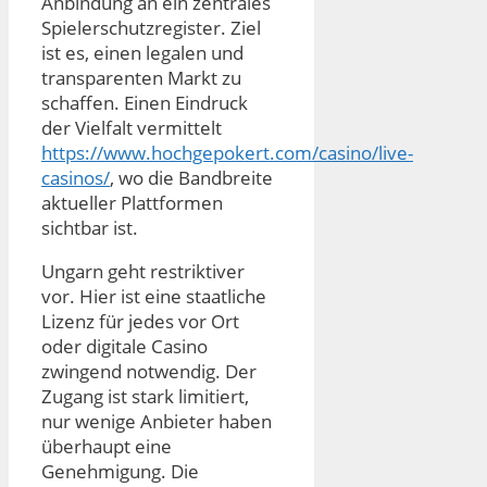
Anbindung an ein zentrales
Spielerschutzregister. Ziel
ist es, einen legalen und
transparenten Markt zu
schaffen. Einen Eindruck
der Vielfalt vermittelt
https://www.hochgepokert.com/casino/live-
casinos/
, wo die Bandbreite
aktueller Plattformen
sichtbar ist.
Ungarn geht restriktiver
vor. Hier ist eine staatliche
Lizenz für jedes vor Ort
oder digitale Casino
zwingend notwendig. Der
Zugang ist stark limitiert,
nur wenige Anbieter haben
überhaupt eine
Genehmigung. Die