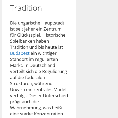
Tradition
Die ungarische Hauptstadt
ist seit jeher ein Zentrum
für Glücksspiel. Historische
Spielbanken haben
Tradition und bis heute ist
Budapest
ein wichtiger
Standort im regulierten
Markt. In Deutschland
verteilt sich die Regulierung
auf die föderalen
Strukturen, während
Ungarn ein zentrales Modell
verfolgt. Dieser Unterschied
prägt auch die
Wahrnehmung, was heißt
eine starke Konzentration