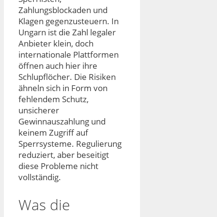
Zahlungsblockaden und
Klagen gegenzusteuern. In
Ungarn ist die Zahl legaler
Anbieter klein, doch
internationale Plattformen
öffnen auch hier ihre
Schlupflöcher. Die Risiken
ähneln sich in Form von
fehlendem Schutz,
unsicherer
Gewinnauszahlung und
keinem Zugriff auf
Sperrsysteme. Regulierung
reduziert, aber beseitigt
diese Probleme nicht
vollständig.
Was die