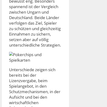
bewusst eng. Besonders
spannend ist der Vergleich
zwischen Ungarn und
Deutschland. Beide Länder
verfolgen das Ziel, Spieler
zu schützen und gleichzeitig
Einnahmen zu sichern,
setzen aber auf völlig
unterschiedliche Strategien.
Unterschiede zeigen sich
bereits bei der
Lizenzvergabe, beim
Spielangebot, in den
Schutzmechanismen, in der
Aufsicht und bei den
wirtschaftlichen