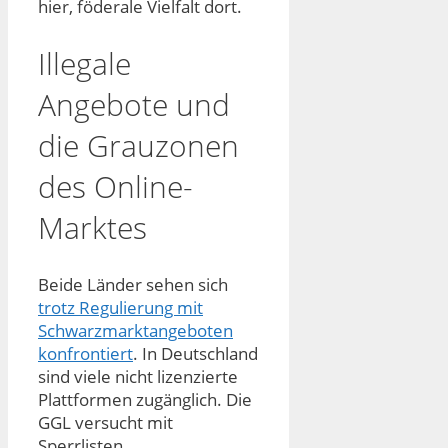
hier, föderale Vielfalt dort.
Illegale
Angebote und
die Grauzonen
des Online-
Marktes
Beide Länder sehen sich
trotz Regulierung mit
Schwarzmarktangeboten
konfrontiert
. In Deutschland
sind viele nicht lizenzierte
Plattformen zugänglich. Die
GGL versucht mit
Sperrlisten,