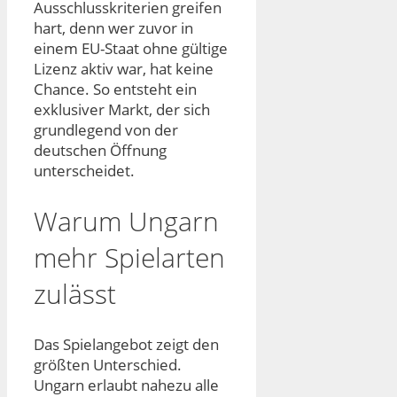
Ausschlusskriterien greifen
hart, denn wer zuvor in
einem EU-Staat ohne gültige
Lizenz aktiv war, hat keine
Chance. So entsteht ein
exklusiver Markt, der sich
grundlegend von der
deutschen Öffnung
unterscheidet.
Warum Ungarn
mehr Spielarten
zulässt
Das Spielangebot zeigt den
größten Unterschied.
Ungarn erlaubt nahezu alle