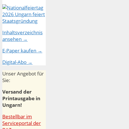
Inhaltsverzeichnis
ansehen →
E-Paper kaufen →
Digital-Abo →
Unser Angebot für
Sie:
Versand der
Printausgabe in
Ungarn!
Bestellbar im
Serviceportal der