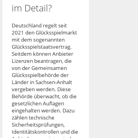
im Detail?
Deutschland regelt seit
2021 den Glücksspielmarkt
mit dem sogenannten
Glücksspielstaatsvertrag.
Seitdem können Anbieter
Lizenzen beantragen, die
von der Gemeinsamen
Glücksspielbehörde der
Länder in Sachsen-Anhalt
vergeben werden. Diese
Behörde überwacht, ob die
gesetzlichen Auflagen
eingehalten werden. Dazu
zählen technische
Sicherheitsprüfungen,
Identitätskontrollen und die