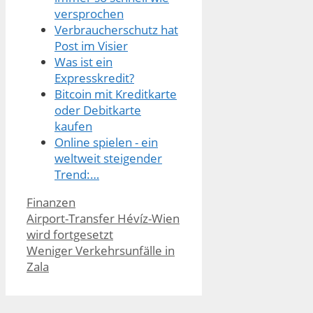
versprochen
Verbraucherschutz hat
Post im Visier
Was ist ein
Expresskredit?
Bitcoin mit Kreditkarte
oder Debitkarte
kaufen
Online spielen - ein
weltweit steigender
Trend:…
Kategorien
Finanzen
Airport-Transfer Hévíz-Wien
wird fortgesetzt
Weniger Verkehrsunfälle in
Zala