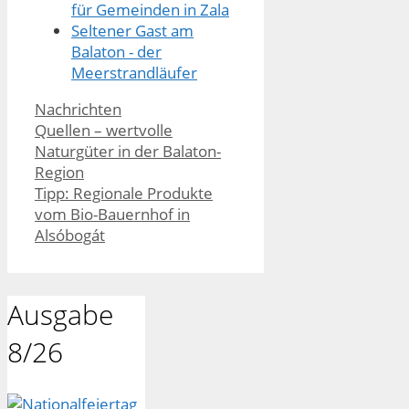
für Gemeinden in Zala
Seltener Gast am
Balaton - der
Meerstrandläufer
Kategorien
Nachrichten
Quellen – wertvolle
Naturgüter in der Balaton-
Region
Tipp: Regionale Produkte
vom Bio-Bauernhof in
Alsóbogát
Ausgabe
8/26