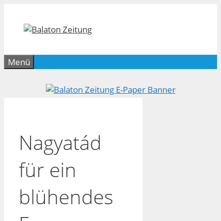
Zum
Inhalt
springen
Menü
Nagyatád
für ein
blühendes