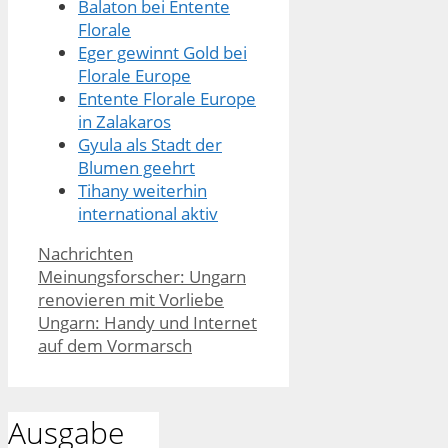
Balaton bei Entente
Florale
Eger gewinnt Gold bei
Florale Europe
Entente Florale Europe
in Zalakaros
Gyula als Stadt der
Blumen geehrt
Tihany weiterhin
international aktiv
Kategorien
Nachrichten
Meinungsforscher: Ungarn
renovieren mit Vorliebe
Ungarn: Handy und Internet
auf dem Vormarsch
Ausgabe