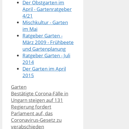
Der Obstgarten im
April - Gartenratgeber
4/21
Mischkultur - Garten
im Mai
Ratgeber Garten -
März 2009 - Frühbeete
und Gartenplanung
Ratgeber Garten - Juli
2014
Der Garten im April
2015
Kategorien
Garten
Bestätigte Corona-Fälle in
Ungarn steigen auf 131
Regierung fordert
Parlament auf, das
Coronavirus-Gesetz zu
verabschieden