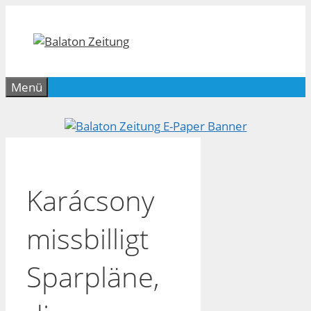
Zum
Inhalt
springen
Menü
Karácsony
missbilligt
Sparpläne,