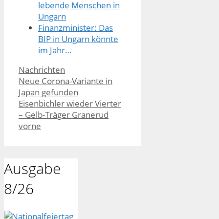
lebende Menschen in
Ungarn
Finanzminister: Das
BIP in Ungarn könnte
im Jahr…
Kategorien
Nachrichten
Neue Corona-Variante in
Japan gefunden
Eisenbichler wieder Vierter
– Gelb-Träger Granerud
vorne
Ausgabe
8/26