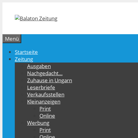
Zum
Inhalt
springen
Menü
Startseite
Zeitung
Ausgaben
Nachgedacht…
Zuhause in Ungarn
Leserbriefe
Verkaufsstellen
Kleinanzeigen
Print
Online
Werbung
Print
Online