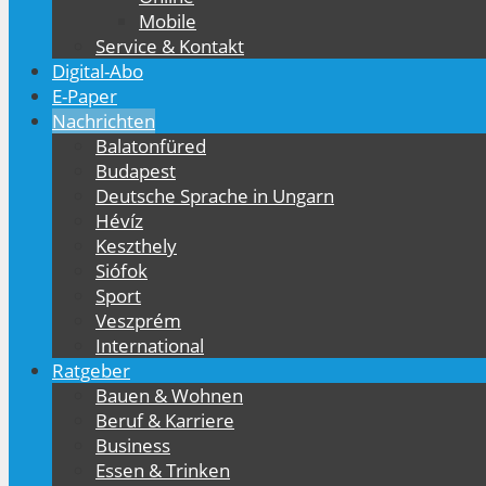
Mobile
Service & Kontakt
Digital-Abo
E-Paper
Nachrichten
Balatonfüred
Budapest
Deutsche Sprache in Ungarn
Hévíz
Keszthely
Siófok
Sport
Veszprém
International
Ratgeber
Bauen & Wohnen
Beruf & Karriere
Business
Essen & Trinken