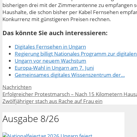
bisherigen drei mit der Zimmerantenne zu empfangen s
Haushalte, die schon bisher per Kabel Fernsehen empfa
Konkurrenz mit günstigeren Preisen rechnen.
Das könnte Sie auch interessieren:
Digitales Fernsehen in Ungarn
Regierung billigt Nationales Programm zur digitale
Ungarn vor neuem Wachstum
Europa-Wahl in Ungarn am 7. Juni
Gemeinsames digitales Wissenszentrum der…
Kategorien
Nachrichten
Erfolgreicher Protestmarsch – Nach 15 Kilometern Hau
Zwölfjähriger stach aus Rache auf Frau ein
Ausgabe 8/26