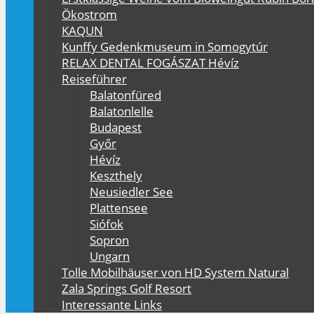
Ökostrom
KAQUN
Kunffy Gedenkmuseum in Somogytúr
RELAX DENTAL FOGÁSZAT Hévíz
Reiseführer
Balatonfüred
Balatonlelle
Budapest
Győr
Hévíz
Keszthely
Neusiedler See
Plattensee
Siófok
Sopron
Ungarn
Tolle Mobilhäuser von HD System Natural
Zala Springs Golf Resort
Interessante Links