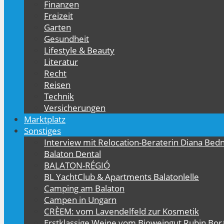
Finanzen
Freizeit
Garten
Gesundheit
Lifestyle & Beauty
Literatur
Recht
Reisen
Technik
Versicherungen
Marktplatz
Sonstiges
Interview mit Relocation-Beraterin Diana Bed
Balaton Dental
BALATON-RÉGIÓ
BL YachtClub & Apartments Balatonlelle
Camping am Balaton
Campen in Ungarn
CRÈEM: vom Lavendelfeld zur Kosmetik
Erstklassige Weine vom Bioweingut Rubin Bor